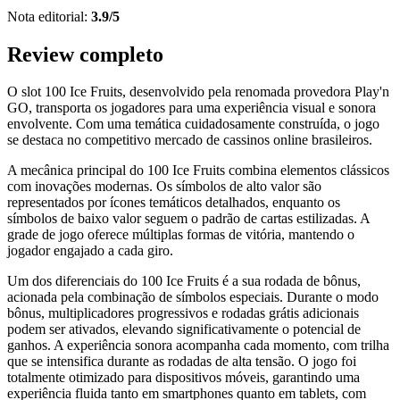
Nota editorial:
3.9/5
Review completo
O slot 100 Ice Fruits, desenvolvido pela renomada provedora Play'n
GO, transporta os jogadores para uma experiência visual e sonora
envolvente. Com uma temática cuidadosamente construída, o jogo
se destaca no competitivo mercado de cassinos online brasileiros.
A mecânica principal do 100 Ice Fruits combina elementos clássicos
com inovações modernas. Os símbolos de alto valor são
representados por ícones temáticos detalhados, enquanto os
símbolos de baixo valor seguem o padrão de cartas estilizadas. A
grade de jogo oferece múltiplas formas de vitória, mantendo o
jogador engajado a cada giro.
Um dos diferenciais do 100 Ice Fruits é a sua rodada de bônus,
acionada pela combinação de símbolos especiais. Durante o modo
bônus, multiplicadores progressivos e rodadas grátis adicionais
podem ser ativados, elevando significativamente o potencial de
ganhos. A experiência sonora acompanha cada momento, com trilha
que se intensifica durante as rodadas de alta tensão. O jogo foi
totalmente otimizado para dispositivos móveis, garantindo uma
experiência fluida tanto em smartphones quanto em tablets, com