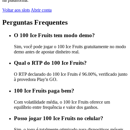
na plataforma.
Voltar aos slots
Abrir conta
Perguntas Frequentes
O 100 Ice Fruits tem modo demo?
Sim, você pode jogar o 100 Ice Fruits gratuitamente no modo
demo antes de apostar dinheiro real.
Qual o RTP do 100 Ice Fruits?
O RTP declarado do 100 Ice Fruits é 96.00%, verificado junto
à provedora Play'n GO.
100 Ice Fruits paga bem?
Com volatilidade média, o 100 Ice Fruits oferece um
equilíbrio entre frequência e valor dos ganhos.
Posso jogar 100 Ice Fruits no celular?
Sim, o jogo é totalmente otimizado para dispositivos móveis,