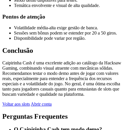
Modo demo disponível para testes.
Temática envolvente e visual de alta qualidade.
Pontos de atenção
Volatilidade média-alta exige gestão de banca.
Sessões sem bônus podem se estender por 20 a 50 giros.
Disponibilidade pode variar por região.
Conclusão
Caipirinha Cash é uma excelente adição ao catálogo da Hacksaw
Gaming, combinando visual atraente com mecânicas sólidas.
Recomendamos testar o modo demo antes de jogar com valores
reais, especialmente para entender a frequência dos recursos
especiais e a volatilidade do jogo. No geral, é uma ótima escolha
tanto para jogadores casuais quanto para entusiastas de slots que
buscam variedade e qualidade na plataforma.
Voltar aos slots
Abrir conta
Perguntas Frequentes
O Caipirinha Cash tem modo demo?