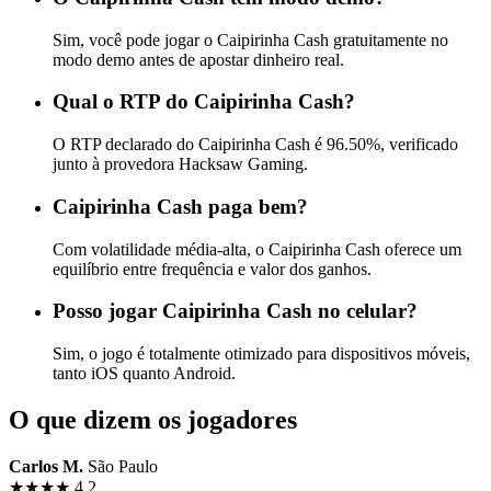
Sim, você pode jogar o Caipirinha Cash gratuitamente no
modo demo antes de apostar dinheiro real.
Qual o RTP do Caipirinha Cash?
O RTP declarado do Caipirinha Cash é 96.50%, verificado
junto à provedora Hacksaw Gaming.
Caipirinha Cash paga bem?
Com volatilidade média-alta, o Caipirinha Cash oferece um
equilíbrio entre frequência e valor dos ganhos.
Posso jogar Caipirinha Cash no celular?
Sim, o jogo é totalmente otimizado para dispositivos móveis,
tanto iOS quanto Android.
O que dizem os jogadores
Carlos M.
São Paulo
★★★★
4.2