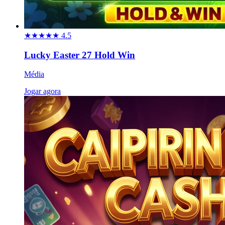
★★★★★
4.5
Lucky Easter 27 Hold Win
Média
Jogar agora