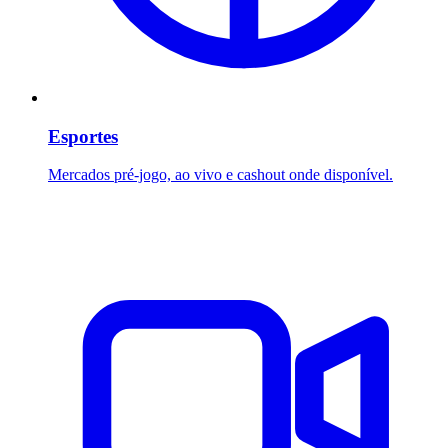
Esportes
Mercados pré-jogo, ao vivo e cashout onde disponível.