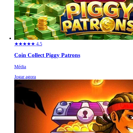
★★★★★
4.5
Coin Collect Piggy Patrons
Média
Jogar agora