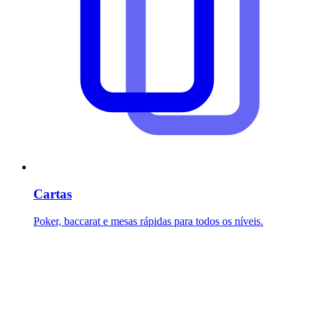
Cartas
Poker, baccarat e mesas rápidas para todos os níveis.