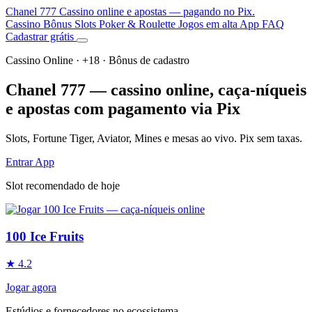
Chanel 777
Cassino online e apostas — pagando no Pix.
Cassino
Bônus
Slots
Poker & Roulette
Jogos em alta
App
FAQ
Cadastrar grátis
Cassino Online · +18 · Bônus de cadastro
Chanel 777 — cassino online, caça-níqueis
e apostas com pagamento via Pix
Slots, Fortune Tiger, Aviator, Mines e mesas ao vivo. Pix sem taxas.
Entrar
App
Slot recomendado de hoje
100 Ice Fruits
★
4.2
Jogar agora
Estúdios e fornecedores no ecossistema