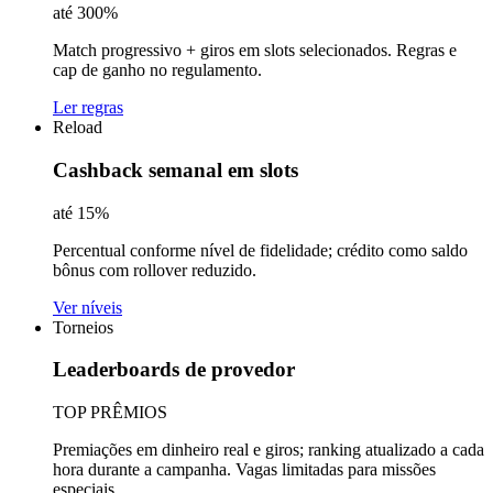
até 300%
Match progressivo + giros em slots selecionados. Regras e
cap de ganho no regulamento.
Ler regras
Reload
Cashback semanal em slots
até 15%
Percentual conforme nível de fidelidade; crédito como saldo
bônus com rollover reduzido.
Ver níveis
Torneios
Leaderboards de provedor
TOP PRÊMIOS
Premiações em dinheiro real e giros; ranking atualizado a cada
hora durante a campanha. Vagas limitadas para missões
especiais.