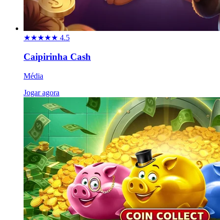
★★★★★
4.5
Caipirinha Cash
Média
Jogar agora