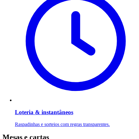
Loteria & instantâneos
Raspadinhas e sorteios com regras transparentes.
Mesas e cartas